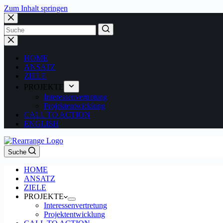
Zum Inhalt springen
No
results
HOME
ANSATZ
ZIELE
PROJEKTE
Interessenvertretung
Projektentwicklung
CALL TO ACTION
ENGLISH
Suche
HOME
ANSATZ
ZIELE
PROJEKTE
Interessenvertretung
Projektentwicklung